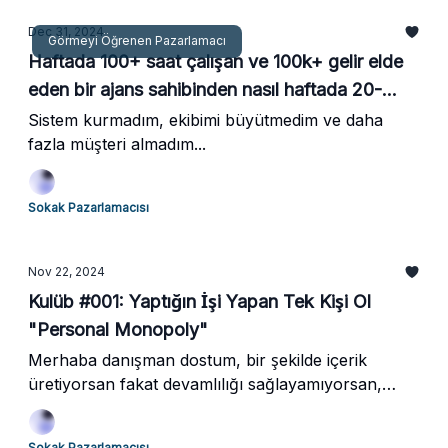
Dec 31, 2024
Görmeyi Öğrenen Pazarlamacı
Haftada 100+ saat çalışan ve 100k+ gelir elde
eden bir ajans sahibinden nasıl haftada 20-
saat çalışan ve 400k+ gelir elde eden saygın
Sistem kurmadım, ekibimi büyütmedim ve daha
fazla müşteri almadım...
bir danışman haline geldim...
Sokak Pazarlamacısı
Nov 22, 2024
Kulüb #001: Yaptığın İşi Yapan Tek Kişi Ol
"Personal Monopoly"
Merhaba danışman dostum, bir şekilde içerik
üretiyorsan fakat devamlılığı sağlayamıyorsan,
hangi nişi seçeceğim diye düşünüyorsan ya da
içeriklerini beğenmiyorsan canlı yayın senin için.
Sokak Pazarlamacısı