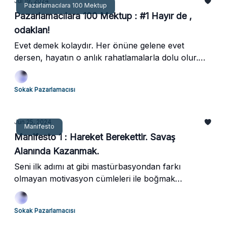
Jul 19, 2024
Pazarlamacılara 100 Mektup
Pazarlamacılara 100 Mektup : #1 Hayır de ,
odaklan!
Evet demek kolaydır. Her önüne gelene evet
dersen, hayatın o anlık rahatlamalarla dolu olur.
Ama başarı öyle gelmez. Başarı, her şeyi kabul
etmekle değil, gerektiğinde hayır diyebilmekle gelir.
Sokak Pazarlamacısı
Bu ilk mektubumuzda, sana hayır demenin ve
odaklanmanın neden bu kadar kritik olduğunu
anlatacağım.
Jun 25, 2024
Manifesto
Manifesto 1 : Hareket Berekettir. Savaş
Alanında Kazanmak.
Seni ilk adımı at gibi mastürbasyondan farkı
olmayan motivasyon cümleleri ile boğmak
istemiyorum. Zaten bu zamana kadar bir çok şey
başardın, internetten ilk paranı kazandın, ekip
Sokak Pazarlamacısı
kurmayı denedin, müşteri bağladın, müşteri