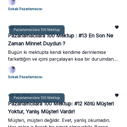
büyüksün. Ve senin işin, küçük işler değil, daha
Sokak Pazarlamacısı
büyük sorunları çözmek. Bu mektupta, firmanın
sadece temel ihtiyaçlarına değil, daha büyük
sorunlarına nasıl odaklanman gerektiğini
Sep 01, 2024
Pazarlamacılara 100 Mektup
anlatacağım.
Pazarlamacılara 100 Mektup : #13 En Son Ne
Zaman Minnet Duydun ?
Bugün ki mektupta kendi kendime derinlemise
farkettiğim ve içimi parçalayan kısa bir durumdan
bahsedeceğim. Kıyaslamak, bir çok noktada bizi
başarısızlığa götürüyor.
Sokak Pazarlamacısı
Aug 30, 2024
Pazarlamacılara 100 Mektup
Pazarlamcılara 100 Mektup: #12 Kötü Müşteri
Yoktur, Yanlış Müşteri Vardır!
Müşteri, müşteri değildir. Evet, yanlış okumadın.