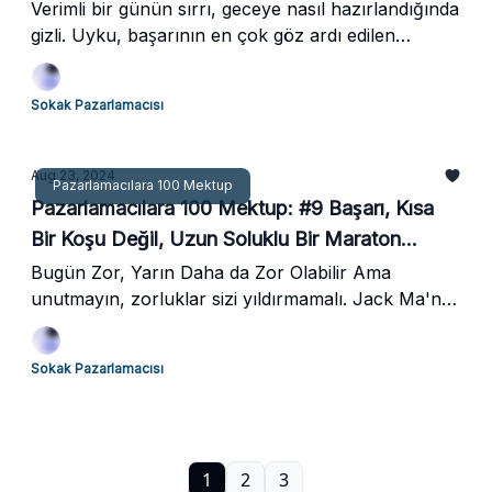
Verimli bir günün sırrı, geceye nasıl hazırlandığında
gizli. Uyku, başarının en çok göz ardı edilen
silahıdır. Ama o silahı nasıl kullanacağını bilmezsen,
elinde patlar. Bugün sana, 10-3-2-1-0 yöntemiyle
Sokak Pazarlamacısı
nasıl derin bir uyku çekip, güne nasıl bomba gibi
uyanabileceğini anlatacağım. Hazır mısın?
Aug 23, 2024
Pazarlamacılara 100 Mektup
Pazarlamacılara 100 Mektup: #9 Başarı, Kısa
Bir Koşu Değil, Uzun Soluklu Bir Maraton
Gibidir.
Bugün Zor, Yarın Daha da Zor Olabilir Ama
unutmayın, zorluklar sizi yıldırmamalı. Jack Ma'nın
da dediği gibi, "Asla pes etme. Bugün zor, yarın
daha kötü olabilir, ama yarından sonraki gün
Sokak Pazarlamacısı
güneşli olacak." Peki, siz ne zaman pes etme
eğilimindesiniz? İşte bu yüzden, bu mektubu
okurken, pes etmemeniz için gereken tüm ilhamı
burada bulacaksınız. Şimdi başlayalım...
1
2
3