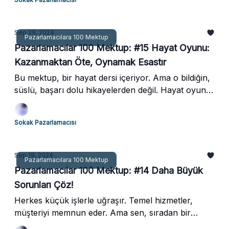
Sep 29, 2024
Pazarlamacılara 100 Mektup
Pazarlamacılar 100 Mektup: #15 Hayat Oyunu:
Kazanmaktan Öte, Oynamak Esastır
Bu mektup, bir hayat dersi içeriyor. Ama o bildiğin,
süslü, başarı dolu hikayelerden değil. Hayat oyunu
diyorum, çünkü mesele kazanmak ya da
kaybetmek değil, oyunun içinde olmaktır. Çoğu
Sokak Pazarlamacısı
insan oynamadan kenarda durmayı seçer. Ama
sen, oyuna dahil olma cesaretini gösterdiysen, işte
asıl fark orada başlıyor. Hazırsan, bu mektup tam
Sep 19, 2024
Pazarlamacılara 100 Mektup
sana göre.
Pazarlamacılar 100 Mektup: #14 Daha Büyük
Sorunları Çöz!
Herkes küçük işlerle uğraşır. Temel hizmetler,
müşteriyi memnun eder. Ama sen, sıradan bir
pazarlamacı değilsin. Sen sokaklardasın, farklısın,