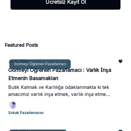
Featured Posts
Jul 21, 2024
Görmeyi Öğrenen Pazarlamacı
Görmeyi Öğrenen Pazarlamacı : Varlık İnşa
Etmenin Basamakları
Butik Kalmak ve Karlılığa odaklanmakta ki tek
amacımız varlık inşa etmek, varlık inşa etme
üzerine kafa patlatmak sürecimizin bir parçası. Bir
sokak pazarlamacısı olmanın verdiği bir
Sokak Pazarlamacısı
sorumluluk.