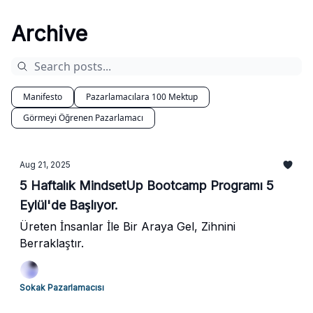
kaybettin, vergi ödedin, ekipten ayrılanlar oldu,
müşterilerine para kazandırdın veya kimisinide
Archive
batırdın... tebrikler artık girişimcisin :) büyük
ihtimallede artık başka bir iş yapamayacaksın
çünkü bu yol geri dönüşü olmayan bir yol...
Manifesto
Pazarlamacılara 100 Mektup
Görmeyi Öğrenen Pazarlamacı
Aug 21, 2025
5 Haftalık MindsetUp Bootcamp Programı 5
Eylül'de Başlıyor.
Üreten İnsanlar İle Bir Araya Gel, Zihnini
Berraklaştır.
Sokak Pazarlamacısı