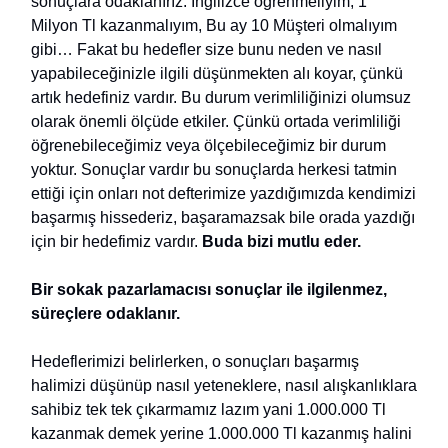
sonuçlara odaklanırız. İngilizce öğrenmeliyim, 1
Milyon Tl kazanmalıyım, Bu ay 10 Müşteri olmalıyım
gibi… Fakat bu hedefler size bunu neden ve nasıl
yapabileceğinizle ilgili düşünmekten alı koyar, çünkü
artık hedefiniz vardır. Bu durum verimliliğinizi olumsuz
olarak önemli ölçüde etkiler. Çünkü ortada verimliliği
öğrenebileceğimiz veya ölçebileceğimiz bir durum
yoktur. Sonuçlar vardır bu sonuçlarda herkesi tatmin
ettiği için onları not defterimize yazdığımızda kendimizi
başarmış hissederiz, başaramazsak bile orada yazdığı
için bir hedefimiz vardır.
Buda bizi mutlu eder.
Bir sokak pazarlamacısı sonuçlar ile ilgilenmez,
süreçlere odaklanır.
Hedeflerimizi belirlerken, o sonuçları başarmış
halimizi düşünüp nasıl yeteneklere, nasıl alışkanlıklara
sahibiz tek tek çıkarmamız lazım yani 1.000.000 Tl
kazanmak demek yerine 1.000.000 Tl kazanmış halini